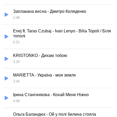
Заплакана весна - Дмитро Коляденко
2:49
Enej ft. Taras Czubaj - Ivan Lenyo - Bilia Topoli / Біля
тополі
6:51
KRISTONKO - Дихаю тобою
3:28
MARIETTA - Україна - моя земля
3:44
Ірина Станічнікова - Кохай Мене Ніжно
4:08
Ольга Баландюх - Ой у полі билина стояла