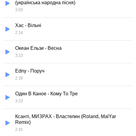
(українська народна пісня)
3:03
Хас - Вільні
2:14
Океан Ельзи - Весна
3:23
Edny - Поруч
2:29
Один В Каное - Кому То Тре
3:23
Ксанті, МИЗРАХ - Властелин (Roland, MalYar
Remix)
2:41