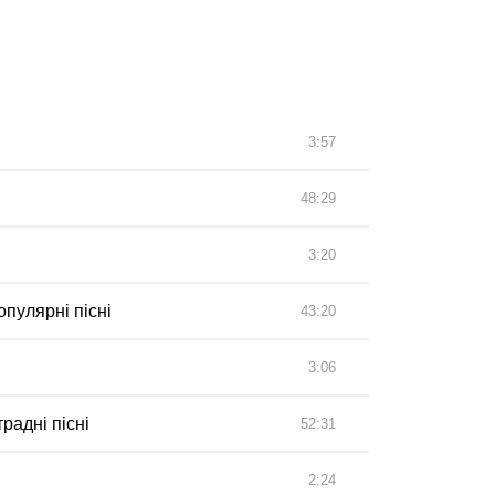
3:57
48:29
3:20
популярні пісні
43:20
3:06
радні пісні
52:31
2:24