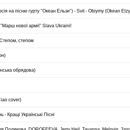
сія на пісню гурту "Океан Ельзи") - Svit - Obiymy (Okean Elzy
- "Марш нової армії" Slava Ukraini!
- Степом, степом
он)
їнська обрядова)
iao cover)
ь - Кращі Українські Пісні
я Полякова, DOROFEEVA, Jerry Heil, Tayanna, Melovin, Зла