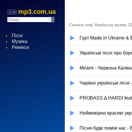
mp3.com.ua
🇺🇦
Скачати нову Українську музику 20
Пісні
Гурт Made in Ukraine &
Музика
Ремікси
Українські пісні про бо
Mirami - Червона Калин
Чарівні українські пісні
PROBASS ∆ HARDI feat
Неймовірно красиві украї
Пісня буде поміж нас -