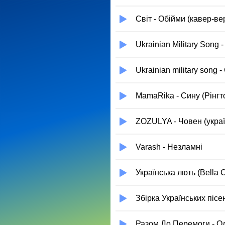
Світ - Обійми (кавер-вер
Ukrainian Military Song 
Ukrainian military song 
MamaRika - Сину (Рінгт
ZOZULYA - Човен (укра
Varash - Незламні
Українська лють (Bella C
Збірка Українських пісен
Разом До Перемоги - Ол