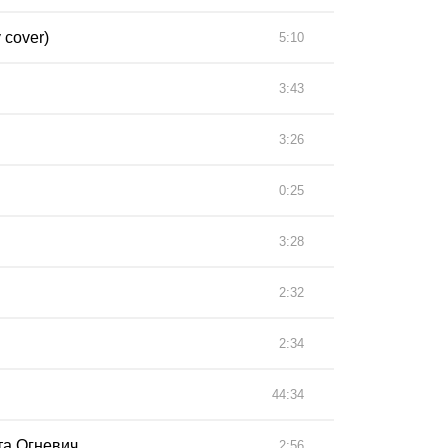
 cover)
5:10
3:43
3:26
0:25
3:28
2:32
2:34
44:34
та Огневич
2:56