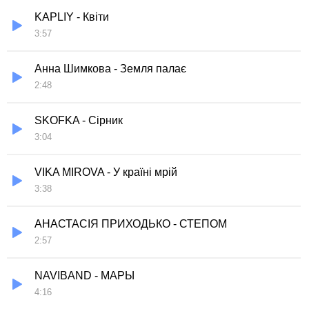
KAPLIY - Квіти
3:57
Анна Шимкова - Земля палає
2:48
SKOFKA - Сірник
3:04
VIKA MIROVA - У країні мрій
3:38
AНАСТАСІЯ ПРИХОДЬКО - СТЕПОМ
2:57
NAVIBAND - МАРЫ
4:16