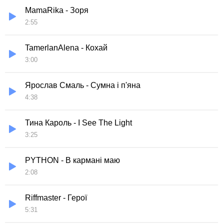
MamaRika - Зоря
2:55
TamerlanAlena - Кохай
3:00
Ярослав Смаль - Сумна і п'яна
4:38
Тина Кароль - I See The Light
3:25
PYTHON - В кармані маю
2:08
Riffmaster - Герої
5:31