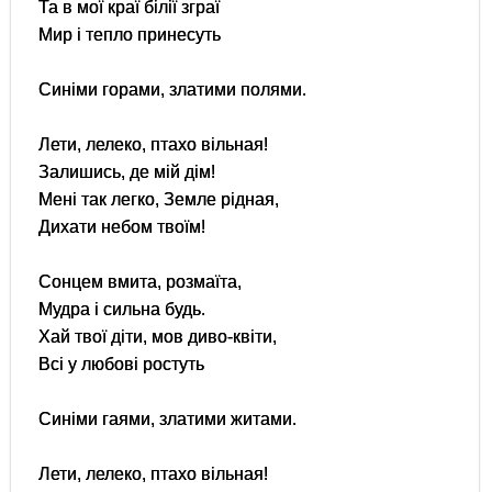
Та в мої краї білії зграї
Мир і тепло принесуть
Синіми горами, златими полями.
Лети, лелеко, птахо вільная!
Залишись, де мій дім!
Мені так легко, Земле рідная,
Дихати небом твоїм!
Сонцем вмита, розмаїта,
Мудра і сильна будь.
Хай твої діти, мов диво-квіти,
Всі у любові ростуть
Синіми гаями, златими житами.
Лети, лелеко, птахо вільная!