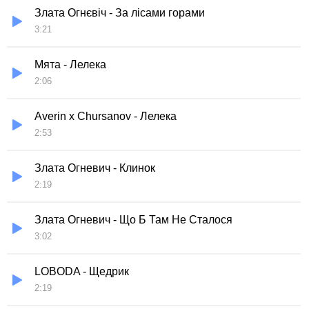
Злата Огнєвіч - За лісами горами
3:21
Мята - Лелека
2:06
Averin x Chursanov - Лелека
2:53
Злата Огневич - Клинок
2:19
Злата Огневич - Що Б Там Не Сталося
3:02
LOBODA - Щедрик
2:19