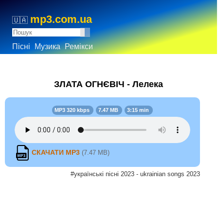
mp3.com.ua
🇺🇦
Пісні
Музика
Ремікси
ЗЛАТА ОГНЄВІЧ - Лелека
MP3 320 kbps
7.47 MB
3:15 min
СКАЧАТИ MP3
(7.47 MB)
#українські пісні 2023 - ukrainian songs 2023