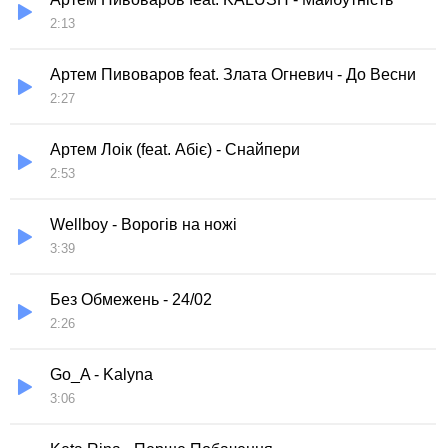
2:13
Артем Пивоваров feat. Злата Огневич - До Весни
2:27
Артем Лоік (feat. Абіє) - Снайпери
2:53
Wellboy - Ворогів на ножі
3:39
Без Обмежень - 24/02
2:26
Go_A - Kalyna
3:06