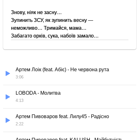
Знову, ніяк не засну…
Зупинить ЗСУ, як зупинить весну —
неможливо… Тримайся, мама…
Забагато орків, сука, набоїв замало…
Артем Лоік (feat. Абіє) - Не червона рута
3:06
LOBODA - Молитва
4:13
Артем Пивоваров feat. Лилу45 - Радісно
2:22
Артем Пивоваров feat. KALUSH - Майбутність