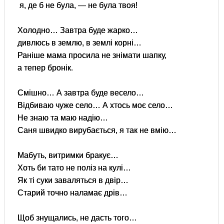
я, де б не була, — не була твоя!
Холодно… Завтра буде жарко…
дивлюсь в землю, в землі корні…
Раніше мама просила не знімати шапку,
а тепер бронік.
Смішно… А завтра буде весело…
Відбиваю чуже село… А хтось моє село…
Не знаю та маю надію…
Саня швидко вирубається, я так не вмію…
Мабуть, витримки бракує…
Хоть би тато не поліз на кулі…
Як ті суки заваляться в двір…
Старий точно наламає дрів…
Щоб знущались, не дасть того…