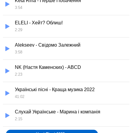
Keta Rina - Перше Побачення
3:54
ELELI - Хейт? Облиш!
2:29
Alekseev - Свідомо Залежний
3:58
NK (Настя Каменских) - ABCD
2:23
Українські пісні - Краща музика 2022
41:02
Слухай Українське - Марина і компанія
2:15