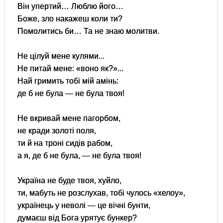
Він упертий… Люблю його…
Боже, зло накажеш коли ти?
Помолитись би… Та не знаю молитви.
Не цілуй мене кулями...
Не питай мене: «воно як?»...
Най гримить тобі мій амінь:
де б не була — не була твоя!
Не вкривай мене пагорбом,
не кради золоті поля,
ти й на троні сидів рабом,
а я, де б не була, — не була твоя!
Україна не буде твоя, хуйло,
ти, мабуть не розслухав, тобі чулось «хелоу»,
українець у неволі — це вічні бунти,
думаєш від Бога урятує бункер?