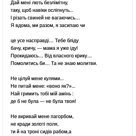
Дай мені лють безлімітну,
таку, щоб навіки осліпнуть...
І різать свиней не вагаючись…
Я вдома, ми разом, я засипаю чи
це усе насправді… Тебе бліду
бачу, кричу, — мама я уже іду!
Прокидаюсь… Від власного крику…
Помолитись би… Та не знаю молитви.
Не цілуй мене кулями...
Не питай мене: «воно як?»...
Най гримить тобі мій амінь :
де б не була — не була твоя!
Не вкривай мене пагорбом,
не кради золоті поля,
ти й на троні сидів рабом,а