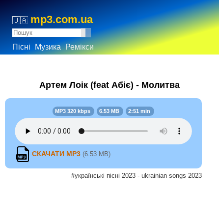
mp3.com.ua
🇺🇦
Пісні
Музика
Ремікси
Артем Лоік (feat Абіє) - Молитва
MP3 320 kbps
6.53 MB
2:51 min
СКАЧАТИ MP3
(6.53 MB)
#українські пісні 2023 - ukrainian songs 2023