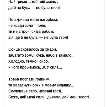
Най гримить тобі мій амінь :
де б не була — не була твоя!
Не вкривай мене пагорбом,
не кради золоті поля,
ти й на троні сидів рабом,
а я, де б не була, — не була твоя!
Сонце сховалось за хмари,
забагато зомбі, сука, набоїв замало...
Холодно, темно і сиро,
нічого проб'ємось, ЗСУ сила…
Треба поспати годинку,
та як заснути орки в моєму будинку…
Окуповане село, незвані гості,
Боже, дай мені сили, диявол, дай мені злості…